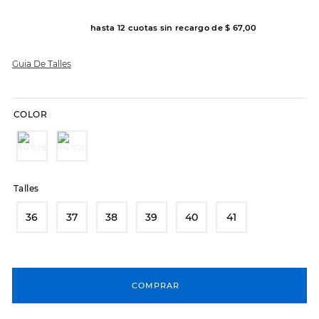
8
.
hitec
hasta
12
cuotas sin recargo de
$
67
,
00
9
.
slip-ins
Guia De Talles
10
.
botas dama
COLOR
Talles
36
37
38
39
40
41
COMPRAR