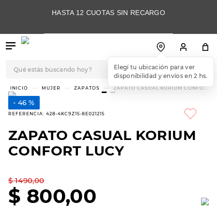
HASTA 12 CUOTAS SIN RECARGO
Qué estás buscando hoy?
Elegí tu ubicación para ver
disponibilidad y envíos en 2 hs.
TÉRMINOS MÁS
MUJER
ZAPATOS
ZAPATO CASUAL KORIUM CONFORT
LUCY
BUSCADOS
46 %
1
.
botas
REFERENCIA
:
428-4KC9Z15-8E021215
2
.
skechers
ZAPATO CASUAL KORIUM
3
.
skechers slip-ins
CONFORT LUCY
4
.
championes
5
.
botas mujer
$
1490
,
00
$
800
,
00
6
.
americansport
7
.
sandalias