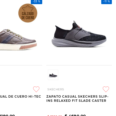
-
33 %
-
11 %
SKECHERS
UAL DE CUERO HI-TEC
ZAPATO CASUAL SKECHERS SLIP-
INS RELAXED FIT SLADE CASTER
2190
,
00
$
4690
,
00