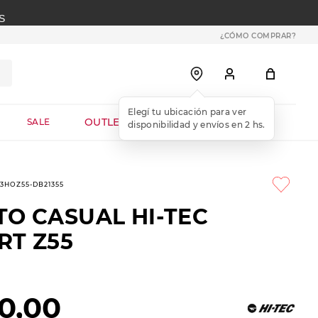
S
¿CÓMO COMPRAR?
OUTLET WEB
SALE
-3HOZ55-DB21355
TO CASUAL HI-TEC
RT Z55
0
,
00