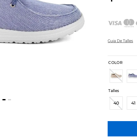
Guia De Talles
COLOR
Talles
40
41