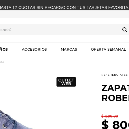
HASTA 12 CUOTAS SIN RECARGO CON TUS TARJETAS FAVORITA
cando?
S
IÑOS
ACCESORIOS
MARCAS
OFERTA SEMANAL
Z55
REFERENCIA
:
88
ZAPA
ROBE
$
1690
,
00
$
80