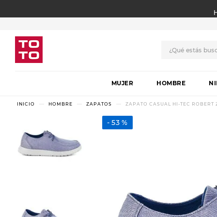
¿Qué estás bus
TÉRMINOS MÁS BUSCADO
MUJER
1
.
botas
HOMBRE
N
2
.
skechers
HOMBRE
ZAPATOS
ZAPATO CASUAL HI-TEC ROBERT 
3
.
skechers slip-ins
53 %
4
.
championes
5
.
botas mujer
6
.
americansport
7
.
hitec
8
.
sandalias