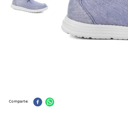
9
.
slip-ins
10
.
botas dama
Comparte