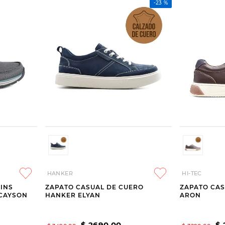
-
23 %
HANKER
HI-TEC
-INS
ZAPATO CASUAL DE CUERO
ZAPATO CAS
 CAYSON
HANKER ELYAN
ARON
$
2690
,
00
$