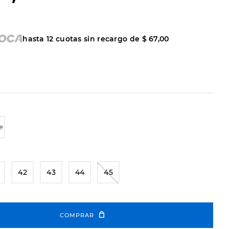
hasta
12
cuotas sin recargo de
$
67
,
00
42
43
44
45
COMPRAR