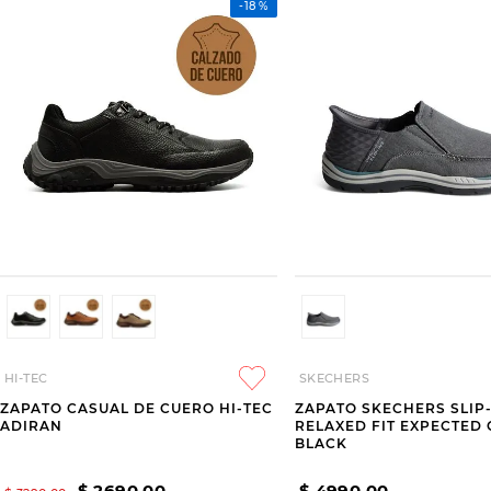
-
18 %
HI-TEC
SKECHERS
ZAPATO CASUAL DE CUERO HI-TEC
ZAPATO SKECHERS SLIP
ADIRAN
RELAXED FIT EXPECTED
BLACK
$
2690
,
00
$
4990
,
00