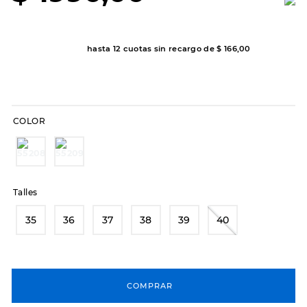
8
.
hitec
9
.
slip-ins
hasta
12
cuotas sin recargo de
$
166
,
00
10
.
botas dama
COLOR
Talles
35
36
37
38
39
40
COMPRAR