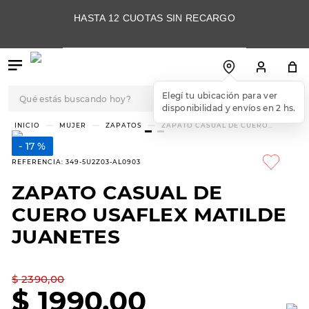
HASTA 12 CUOTAS SIN RECARGO
Qué estás buscando hoy?
Elegí tu ubicación para ver
disponibilidad y envíos en 2 hs.
TÉRMINOS MÁS
MUJER
ZAPATOS
ZAPATO CASUAL DE CUERO
USAFLEX MATILDE JUANETES
BUSCADOS
17 %
1
.
botas
REFERENCIA
:
349-5U2Z03-AL0903
2
.
skechers
ZAPATO CASUAL DE
3
.
skechers slip-ins
CUERO USAFLEX MATILDE
4
.
championes
JUANETES
5
.
botas mujer
$
2390
,
00
6
.
americansport
$
1990
,
00
7
.
sandalias