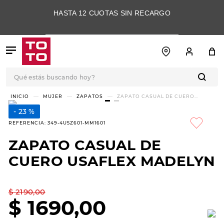
HASTA 12 CUOTAS SIN RECARGO
Qué estás buscando hoy?
TÉRMINOS MÁS
MUJER
ZAPATOS
ZAPATO CASUAL DE CUERO
USAFLEX MADELYN
BUSCADOS
23 %
1
.
botas
REFERENCIA
:
349-4U5Z601-MM1601
2
.
skechers
ZAPATO CASUAL DE
3
.
skechers slip-ins
CUERO USAFLEX MADELYN
4
.
championes
5
.
botas mujer
$
2190
,
00
$
1690
,
00
6
.
americansport