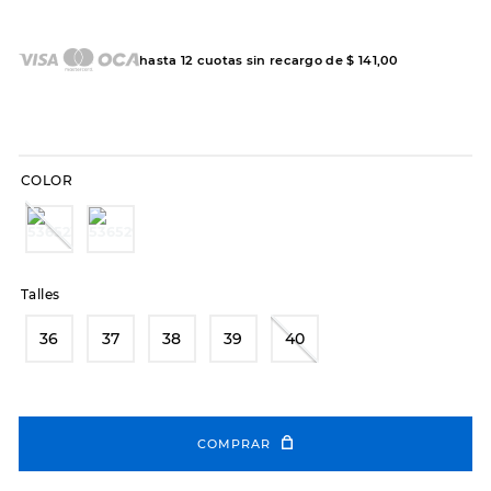
7
.
sandalias
8
.
hitec
hasta
12
cuotas sin recargo de
$
141
,
00
9
.
slip-ins
10
.
botas dama
COLOR
Talles
36
37
38
39
40
COMPRAR