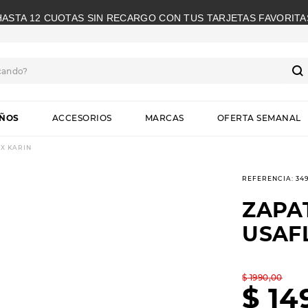
HASTA 12 CUOTAS SIN RECARGO CON TUS TARJETAS FAVORITA
cando?
S
IÑOS
ACCESORIOS
MARCAS
OFERTA SEMANAL
X KARIN
REFERENCIA
:
34
ZAPA
USAF
$
1990
,
00
$
14