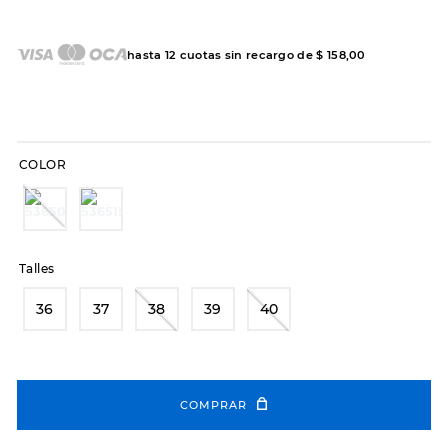
7
.
sandalias
8
.
hitec
hasta
12
cuotas sin recargo de
$
158
,
00
9
.
slip-ins
10
.
botas dama
COLOR
Talles
36
37
38
39
40
COMPRAR