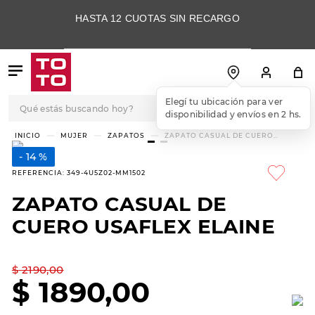
HASTA 12 CUOTAS SIN RECARGO
Qué estás buscando hoy?
Elegí tu ubicación para ver
disponibilidad y envíos en 2 hs.
TÉRMINOS MÁS
MUJER
ZAPATOS
ZAPATO CASUAL DE CUERO
USAFLEX ELAINE
BUSCADOS
14 %
1
.
botas
REFERENCIA
:
349-4U5Z02-MM1502
2
.
skechers
ZAPATO CASUAL DE
3
.
skechers slip-ins
CUERO USAFLEX ELAINE
4
.
championes
5
.
botas mujer
$
2190
,
00
$
1890
,
00
6
.
americansport