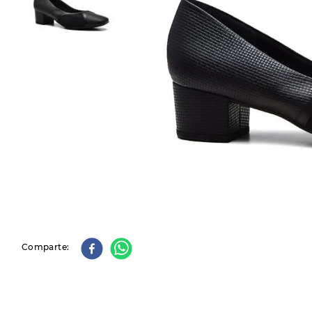
9
.
slip-ins
10
.
botas dama
Comparte