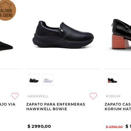
HAWKWELL
KORIUM
AJO VIA
ZAPATO PARA ENFERMERAS
ZAPATO CAS
HAWKWELL BOWIE
KORIUM HAT
$
2990
,
00
$
$
2390
,
00