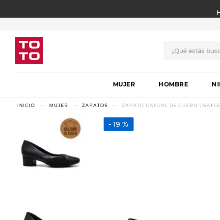
¿Qué estás bus
TÉRMINOS MÁS BUSCADO
MUJER
1
.
botas
HOMBRE
N
2
.
skechers
MUJER
ZAPATOS
ZAPATO CASUAL DE CUERO USAFL
3
.
skechers slip-ins
19 %
4
.
championes
5
.
botas mujer
6
.
americansport
7
.
hitec
8
.
sandalias