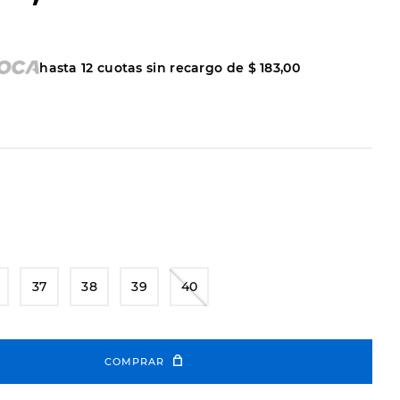
hasta
12
cuotas sin recargo de
$
183
,
00
37
38
39
40
COMPRAR