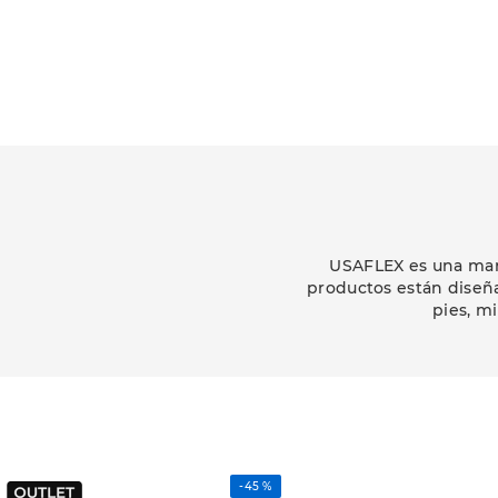
USAFLEX es una marc
productos están diseñ
pies, m
-
45 %