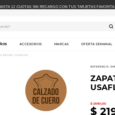
HASTA 12 CUOTAS SIN RECARGO CON TUS TARJETAS FAVORITA
cando?
S
IÑOS
ACCESORIOS
MARCAS
OFERTA SEMANAL
EX BRUNA JUANETES
REFERENCIA
:
34
ZAPA
USAF
$
2690
,
00
$
21