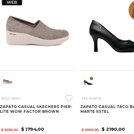
SKECHERS
VIA MARTE
ZAPATO CASUAL SKECHERS PIER-
ZAPATO CASUAL TACO B
LITE WOW FACTOR BROWN
MARTE ESTEL
$
1794
,
00
$
2190
,
00
$
3290
,
00
$
2990
,
00