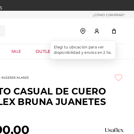
S
¿CÓMO COMPRAR?
OUTLET WEB
SALE
9-5U2Z503-AL4503
TO CASUAL DE CUERO
LEX BRUNA JUANETES
90
,
00