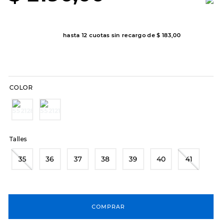
8
.
hitec
9
.
slip-ins
hasta
12
cuotas sin recargo de
$
183
,
00
10
.
botas dama
COLOR
Talles
35
36
37
38
39
40
41
COMPRAR