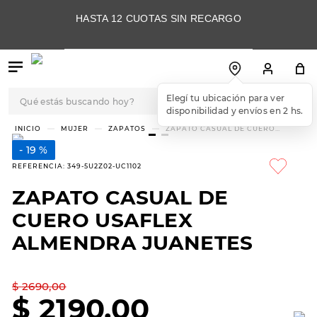
HASTA 12 CUOTAS SIN RECARGO
Qué estás buscando hoy?
Elegí tu ubicación para ver
disponibilidad y envíos en 2 hs.
TÉRMINOS MÁS
MUJER
ZAPATOS
ZAPATO CASUAL DE CUERO
USAFLEX ALMENDRA JUANETES
BUSCADOS
19 %
1
.
botas
REFERENCIA
:
349-5U2Z02-UC1102
2
.
skechers
ZAPATO CASUAL DE
3
.
skechers slip-ins
CUERO USAFLEX
4
.
championes
ALMENDRA JUANETES
5
.
botas mujer
$
2690
,
00
6
.
americansport
$
2190
,
00
7
.
sandalias