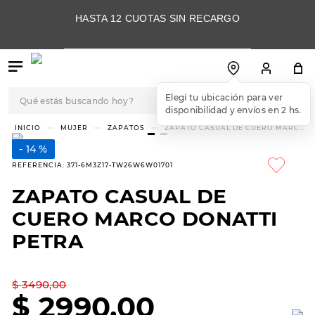
HASTA 12 CUOTAS SIN RECARGO
Qué estás buscando hoy?
Elegí tu ubicación para ver
disponibilidad y envíos en 2 hs.
TÉRMINOS MÁS
MUJER
ZAPATOS
ZAPATO CASUAL DE CUERO MARCO
DONATTI PETRA
BUSCADOS
14 %
1
.
botas
REFERENCIA
:
371-6M3Z17-TW26W6W01701
2
.
skechers
ZAPATO CASUAL DE
3
.
skechers slip-ins
CUERO MARCO DONATTI
4
.
championes
PETRA
5
.
botas mujer
$
3490
,
00
6
.
americansport
$
2990
,
00
7
.
sandalias