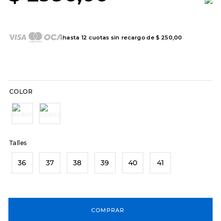
8
.
hitec
9
.
slip-ins
hasta
12
cuotas sin recargo de
$
250
,
00
10
.
botas dama
COLOR
Talles
36
37
38
39
40
41
COMPRAR