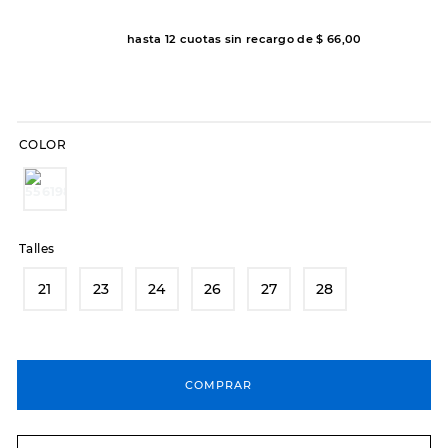
8
.
sandalias
hasta
12
cuotas sin recargo de
$
66
,
00
9
.
slip-ins
10
.
botas dama
COLOR
Talles
21
23
24
26
27
28
COMPRAR