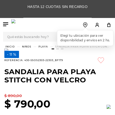
HASTA 12 CUOTAS SIN RECARGO
Qué estás buscando hoy?
Elegí tu ubicación para ver
disponibilidad y envíos en 2 hs.
TÉRMINOS MÁS
NIÑOS
PLAYA
SANDALIA PARA PLAYA STITCH CON
VELCRO
BUSCADOS
11 %
1
.
botas
REFERENCIA
:
430-5SOS2303-22303_BF179
2
.
skechers
SANDALIA PARA PLAYA
3
.
skechers slip-ins
STITCH CON VELCRO
4
.
championes
5
.
botas mujer
$
890
,
00
$
790
,
00
6
.
americansport
7
.
hitec