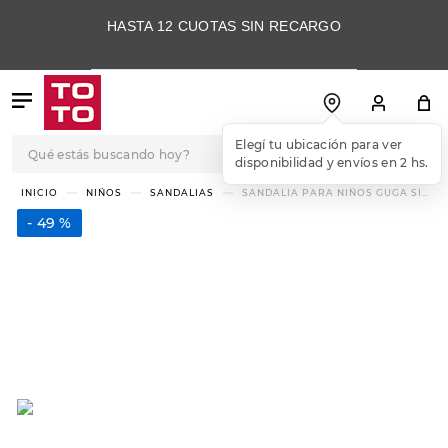
HASTA 12 CUOTAS SIN RECARGO
Qué estás buscando hoy?
Elegí tu ubicación para ver
disponibilidad y envíos en 2 hs.
TÉRMINOS MÁS
NIÑOS
SANDALIAS
SANDALIA PARA NIÑOS GUGA SIM
S66 2.0
BUSCADOS
49 %
1
.
botas
2
.
skechers
3
.
skechers slip-ins
4
.
championes
5
.
botas mujer
6
.
americansport