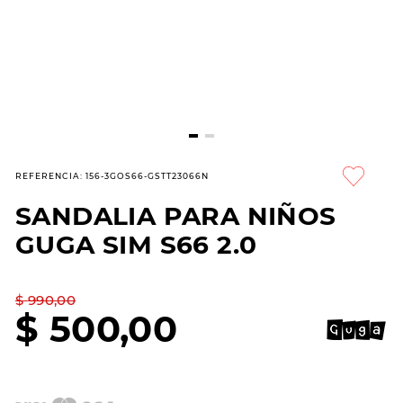
7
.
sandalias
8
.
hitec
9
.
slip-ins
10
.
botas dama
REFERENCIA
:
156-3GOS66-GSTT23066N
SANDALIA PARA NIÑOS
GUGA SIM S66 2.0
$
990
,
00
$
500
,
00