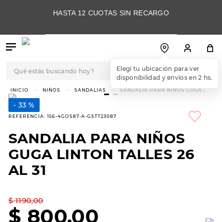
HASTA 12 CUOTAS SIN RECARGO
Qué estás buscando hoy?
Elegí tu ubicación para ver
disponibilidad y envíos en 2 hs.
TÉRMINOS MÁS
NIÑOS
SANDALIAS
SANDALIA PARA NIÑOS GUGA
LINTON TALLES 26 AL 31
BUSCADOS
33 %
1
.
botas
REFERENCIA
:
156-4GOS87-A-GSTT23087
2
.
skechers
SANDALIA PARA NIÑOS
3
.
skechers slip-ins
GUGA LINTON TALLES 26
4
.
championes
AL 31
5
.
botas mujer
$
1190
,
00
6
.
americansport
$
800
,
00
7
.
sandalias