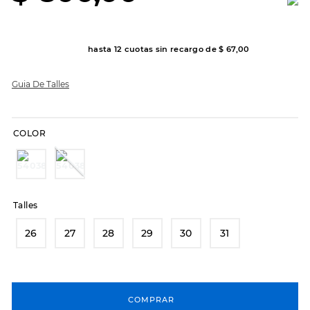
8
.
hitec
9
.
slip-ins
hasta
12
cuotas sin recargo de
$
67
,
00
10
.
botas dama
Guia De Talles
COLOR
Talles
26
27
28
29
30
31
COMPRAR