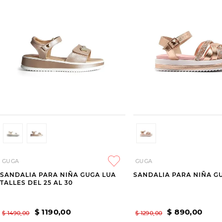
GUGA
GUGA
SANDALIA PARA NIÑA GUGA LUA
SANDALIA PARA NIÑA G
TALLES DEL 25 AL 30
$
1190
,
00
$
890
,
00
$
1490
,
00
$
1290
,
00