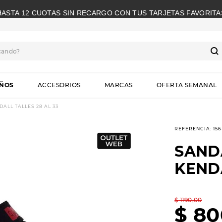
HASTA 12 CUOTAS SIN RECARGO CON TUS TARJETAS FAVORITA
cando?
S
IÑOS
ACCESORIOS
MARCAS
OFERTA SEMANAL
ALL TALLES 28 AL 33
REFERENCIA
:
15
SAND
KENDA
$
1190
,
00
$
80