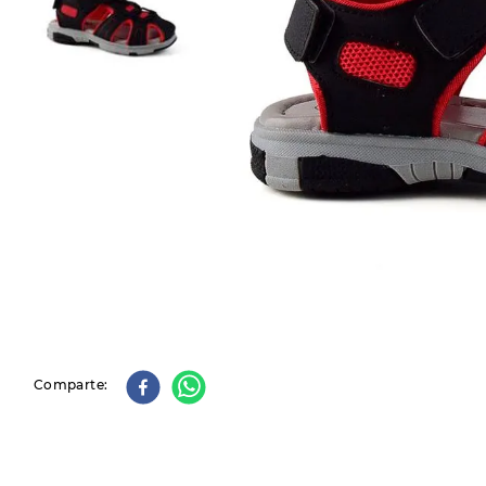
9
.
slip-ins
10
.
botas dama
Comparte