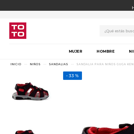
¿Qué estás bus
TÉRMINOS MÁS BUSCADO
MUJER
1
.
botas
HOMBRE
N
2
.
skechers
NIÑOS
SANDALIAS
SANDALIA PARA NIÑOS GUGA KEND
3
.
skechers slip-ins
33 %
4
.
championes
5
.
botas mujer
6
.
americansport
7
.
sandalias
8
.
hitec