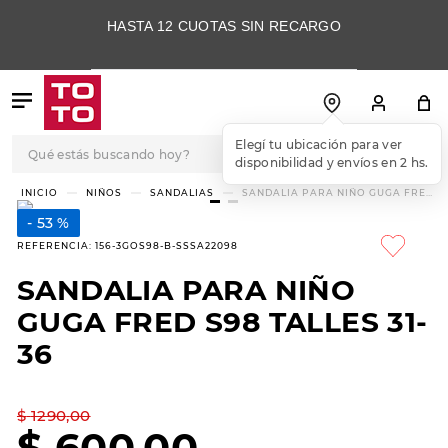
HASTA 12 CUOTAS SIN RECARGO
Qué estás buscando hoy?
Elegí tu ubicación para ver
disponibilidad y envíos en 2 hs.
TÉRMINOS MÁS
NIÑOS
SANDALIAS
SANDALIA PARA NIÑO GUGA FRED
S98 TALLES 31-36
BUSCADOS
53 %
1
.
botas
REFERENCIA
:
156-3GOS98-B-SSSA22098
2
.
skechers
SANDALIA PARA NIÑO
3
.
skechers slip-ins
GUGA FRED S98 TALLES 31-
4
.
championes
36
5
.
botas mujer
$
1290
,
00
6
.
americansport
$
600
,
00