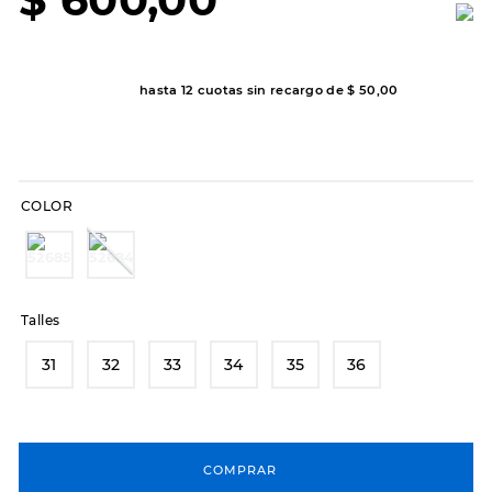
7
.
sandalias
8
.
hitec
9
.
slip-ins
hasta
12
cuotas sin recargo de
$
50
,
00
10
.
botas dama
COLOR
Talles
31
32
33
34
35
36
COMPRAR