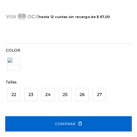
7
.
sandalias
8
.
hitec
hasta
12
cuotas sin recargo de
$
67
,
00
9
.
slip-ins
10
.
botas dama
COLOR
Talles
22
23
24
25
26
27
COMPRAR