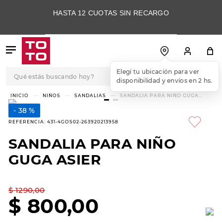
HASTA 12 CUOTAS SIN RECARGO
Qué estás buscando hoy?
Elegí tu ubicación para ver
disponibilidad y envíos en 2 hs.
TÉRMINOS MÁS
NIÑOS
SANDALIAS
SANDALIA PARA NIÑO GUGA
ASIER
BUSCADOS
38 %
1
.
botas
REFERENCIA
:
431-4GOS02-263920213958
2
.
skechers
SANDALIA PARA NIÑO
3
.
skechers slip-ins
GUGA ASIER
4
.
championes
5
.
botas mujer
$
1290
,
00
$
800
,
00
6
.
americansport