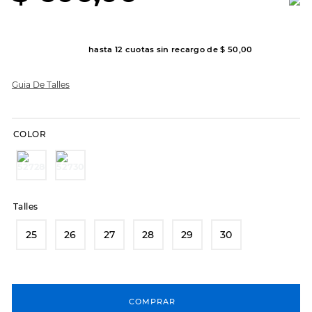
8
.
hitec
9
.
slip-ins
hasta
12
cuotas sin recargo de
$
50
,
00
10
.
botas dama
Guia De Talles
COLOR
Talles
25
26
27
28
29
30
COMPRAR