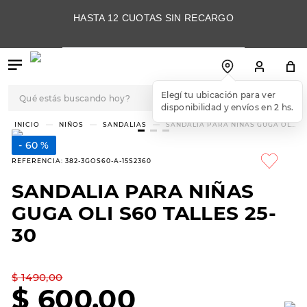
HASTA 12 CUOTAS SIN RECARGO
Qué estás buscando hoy?
Elegí tu ubicación para ver
disponibilidad y envíos en 2 hs.
TÉRMINOS MÁS
NIÑOS
SANDALIAS
SANDALIA PARA NIÑAS GUGA OLI
S60 TALLES 25-30
BUSCADOS
60 %
1
.
botas
REFERENCIA
:
382-3GOS60-A-15S2360
2
.
skechers
SANDALIA PARA NIÑAS
3
.
skechers slip-ins
GUGA OLI S60 TALLES 25-
4
.
championes
30
5
.
botas mujer
$
1490
,
00
6
.
americansport
$
600
,
00
7
.
sandalias