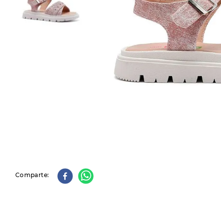
9
.
slip-ins
10
.
botas dama
Comparte