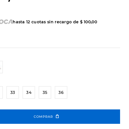
hasta
12
cuotas sin recargo de
$
100
,
00
33
34
35
36
COMPRAR