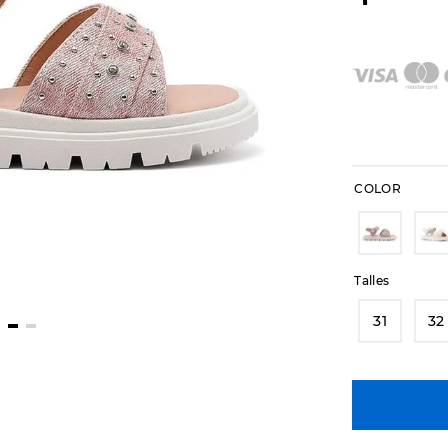
COLOR
Talles
31
32