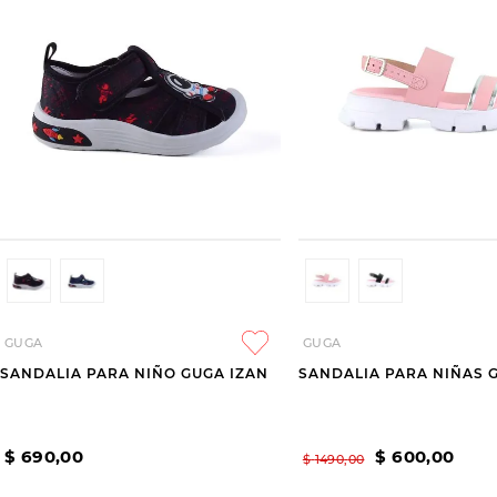
GUGA
GUGA
SANDALIA PARA NIÑO GUGA IZAN
SANDALIA PARA NIÑAS G
$
690
,
00
$
600
,
00
$
1490
,
00