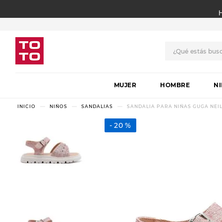
¿Qué estás bus
TÉRMINOS MÁS BUSCADO
MUJER
1
.
botas
HOMBRE
N
2
.
skechers
NIÑOS
SANDALIAS
SANDALIA PARA NIÑAS GUGA NEILA
3
.
skechers slip-ins
20 %
4
.
championes
5
.
botas mujer
6
.
americansport
7
.
hitec
8
.
sandalias