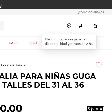
S
¿CÓMO COMPRAR?
OUTLET WEB
SALE
2-5GOS1S-B-152501S
ALIA PARA NIÑAS GUGA
 TALLES DEL 31 AL 36
90
,
00