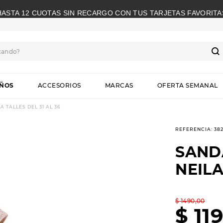
HASTA 12 CUOTAS SIN RECARGO CON TUS TARJETAS FAVORITA
cando?
S
IÑOS
ACCESORIOS
MARCAS
OFERTA SEMANAL
 TALLES DEL 31 AL 36
REFERENCIA
:
38
SAND
NEILA
$
1490
,
00
$
11