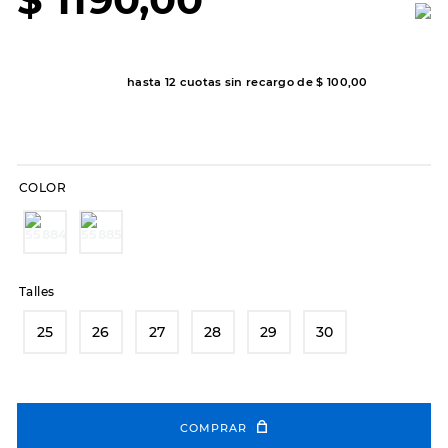
7
.
sandalias
8
.
hitec
9
.
slip-ins
hasta
12
cuotas sin recargo de
$
100
,
00
10
.
botas dama
COLOR
Talles
25
26
27
28
29
30
COMPRAR