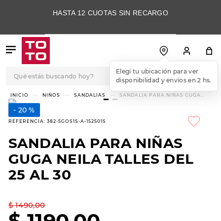
HASTA 12 CUOTAS SIN RECARGO
Qué estás buscando hoy?
Elegí tu ubicación para ver
disponibilidad y envíos en 2 hs.
TÉRMINOS MÁS
NIÑOS
SANDALIAS
SANDALIA PARA NIÑAS GUGA
NEILA TALLES DEL 25 AL 30
BUSCADOS
20 %
1
.
botas
REFERENCIA
:
382-5GOS1S-A-152501S
2
.
skechers
SANDALIA PARA NIÑAS
3
.
skechers slip-ins
GUGA NEILA TALLES DEL
4
.
championes
25 AL 30
5
.
botas mujer
$
1490
,
00
6
.
americansport
$
1190
,
00