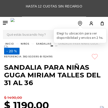
HASTA 12 CUOTAS SIN RECARGO
Qué estás buscando hoy?
Elegí tu ubicación para ver
disponibilidad y envíos en 2 hs.
TÉRMINOS MÁS
NIÑOS
SANDALIAS
SANDALIA PARA NIÑAS GUGA
MIRIAM TALLES DEL 31 AL 36
BUSCADOS
20 %
1
.
botas
REFERENCIA
:
382-5GOS9S-B-152419S
2
.
skechers
SANDALIA PARA NIÑAS
3
.
skechers slip-ins
GUGA MIRIAM TALLES DEL
4
.
championes
31 AL 36
5
.
botas mujer
$
1490
,
00
6
.
americansport
$
1190
,
00
7
.
hitec