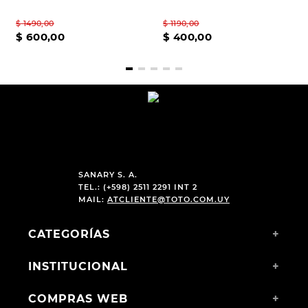
$
1490
,
00
$
1190
,
00
$
600
,
00
$
400
,
00
SANARY S. A.
TEL.: (+598) 2511 2291 INT 2
MAIL:
ATCLIENTE@TOTO.COM.UY
CATEGORÍAS
+
INSTITUCIONAL
+
COMPRAS WEB
+