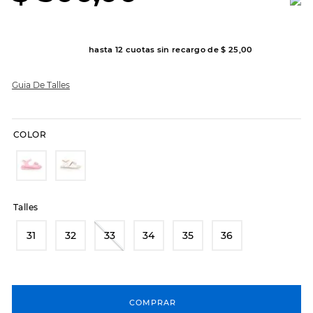
8
.
hitec
9
.
slip-ins
hasta
12
cuotas sin recargo de
$
25
,
00
10
.
botas dama
Guia De Talles
COLOR
Talles
31
32
33
34
35
36
COMPRAR