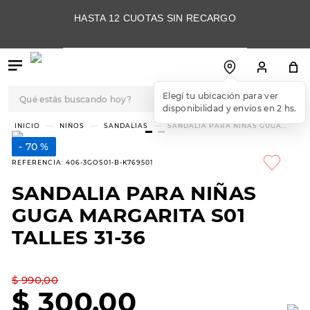
HASTA 12 CUOTAS SIN RECARGO
Qué estás buscando hoy?
Elegí tu ubicación para ver
disponibilidad y envíos en 2 hs.
TÉRMINOS MÁS
NIÑOS
SANDALIAS
SANDALIA PARA NIÑAS GUGA
MARGARITA S01 TALLES 31-36
BUSCADOS
70 %
1
.
botas
REFERENCIA
:
406-3GOS01-B-K769501
2
.
skechers
SANDALIA PARA NIÑAS
3
.
skechers slip-ins
GUGA MARGARITA S01
4
.
championes
TALLES 31-36
5
.
botas mujer
$
990
,
00
6
.
americansport
$
300
,
00
7
.
sandalias