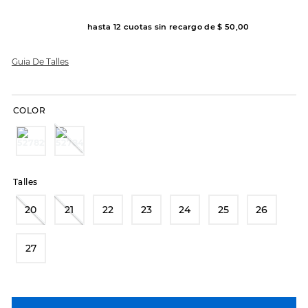
8
.
hitec
hasta
12
cuotas sin recargo de
$
50
,
00
9
.
slip-ins
Guia De Talles
10
.
botas dama
COLOR
Talles
20
21
22
23
24
25
26
27