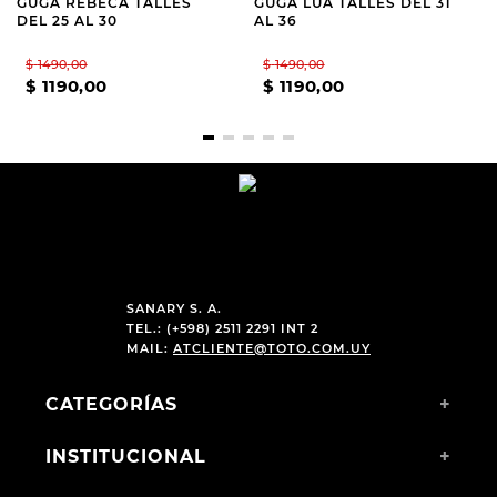
GUGA REBECA TALLES
GUGA LUA TALLES DEL 31
DEL 25 AL 30
AL 36
$
1490
,
00
$
1490
,
00
$
1190
,
00
$
1190
,
00
SANARY S. A.
TEL.: (+598) 2511 2291 INT 2
MAIL:
ATCLIENTE@TOTO.COM.UY
CATEGORÍAS
+
INSTITUCIONAL
+