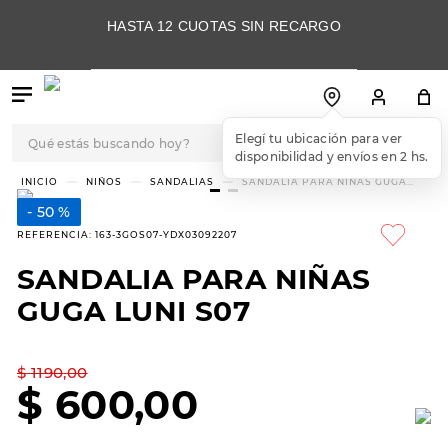
HASTA 12 CUOTAS SIN RECARGO
Qué estás buscando hoy?
Elegí tu ubicación para ver
disponibilidad y envíos en 2 hs.
TÉRMINOS MÁS
NIÑOS
SANDALIAS
SANDALIA PARA NIÑAS GUGA
LUNI S07
BUSCADOS
50 %
1
.
botas
REFERENCIA
:
163-3GOS07-YDX03092207
2
.
skechers
SANDALIA PARA NIÑAS
3
.
skechers slip-ins
GUGA LUNI S07
4
.
championes
5
.
botas mujer
$
1190
,
00
$
600
,
00
6
.
americansport
7
.
sandalias