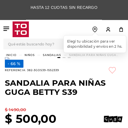
HASTA 12 CUOTAS SIN RECARGO
Qué estás buscando hoy?
Elegí tu ubicación para ver
disponibilidad y envíos en 2 hs.
TÉRMINOS MÁS
NIÑOS
SANDALIAS
SANDALIA PARA NIÑAS GUGA
BETTY S39
BUSCADOS
66 %
1
.
botas
REFERENCIA
:
382-3GOS39-15S2339
2
.
skechers
SANDALIA PARA NIÑAS
3
.
skechers slip-ins
GUGA BETTY S39
4
.
championes
5
.
botas mujer
$
1490
,
00
$
500
,
00
6
.
americansport