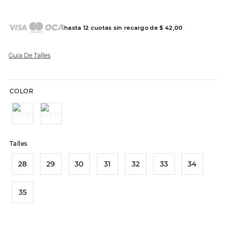
7
.
sandalias
8
.
hitec
hasta
12
cuotas sin recargo de
$
42
,
00
9
.
slip-ins
10
.
botas dama
Guia De Talles
COLOR
Talles
28
29
30
31
32
33
34
35