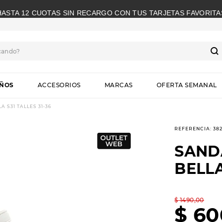
HASTA 12 CUOTAS SIN RECARGO CON TUS TARJETAS FAVORITA
cando?
S
IÑOS
ACCESORIOS
MARCAS
OFERTA SEMANAL
 S31 TALLES 31-36
REFERENCIA
:
382
SAND
BELLA
$
1490
,
00
$
60