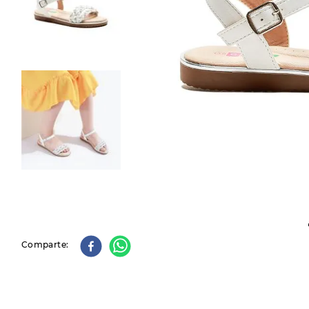
9
.
slip-ins
10
.
botas dama
Comparte