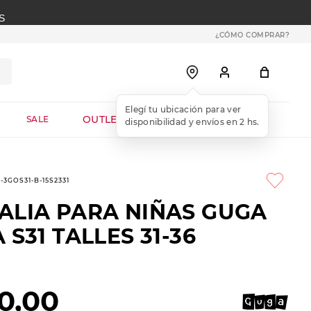
S
¿CÓMO COMPRAR?
OUTLET WEB
SALE
-3GOS31-B-15S2331
ALIA PARA NIÑAS GUGA
 S31 TALLES 31-36
0
,
00