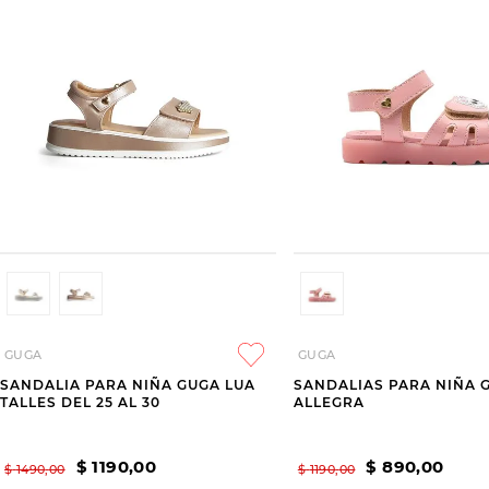
GUGA
GUGA
SANDALIA PARA NIÑA GUGA LUA
SANDALIAS PARA NIÑA 
TALLES DEL 25 AL 30
ALLEGRA
$
1190
,
00
$
890
,
00
$
1490
,
00
$
1190
,
00