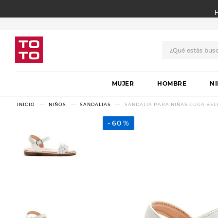
¿Qué estás bus
TÉRMINOS MÁS BUSCADO
MUJER
1
.
botas
HOMBRE
N
2
.
skechers
NIÑOS
SANDALIAS
SANDALIA PARA NIÑAS GUGA BELLA
3
.
skechers slip-ins
60 %
4
.
championes
5
.
botas mujer
6
.
americansport
7
.
sandalias
8
.
hitec