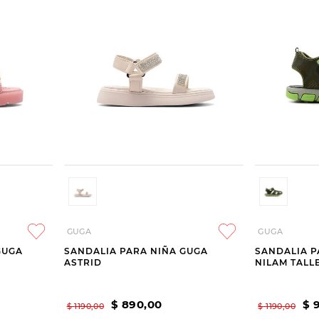
GUGA
GUGA
GUGA
SANDALIA PARA NIÑA GUGA
SANDALIA P
ASTRID
NILAM TALLE
$
890
,
00
$
$
1190
,
00
$
1190
,
00