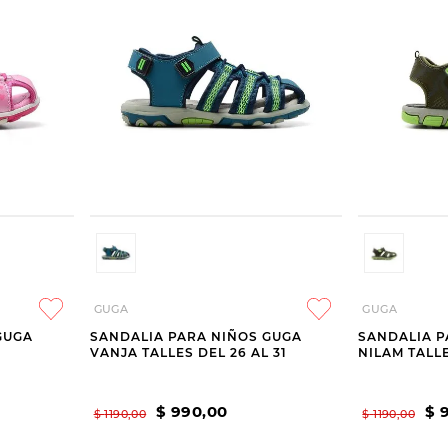
GUGA
GUGA
GUGA
SANDALIA PARA NIÑOS GUGA
SANDALIA P
VANJA TALLES DEL 26 AL 31
NILAM TALLE
$
990
,
00
$
$
1190
,
00
$
1190
,
00