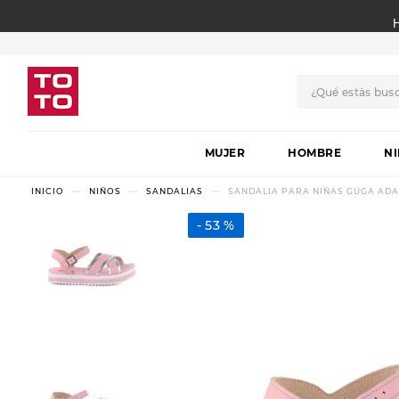
¿Qué estás bus
TÉRMINOS MÁS BUSCADO
MUJER
1
.
botas
HOMBRE
N
2
.
skechers
NIÑOS
SANDALIAS
SANDALIA PARA NIÑAS GUGA ADA
3
.
skechers slip-ins
53 %
4
.
championes
5
.
botas mujer
6
.
americansport
7
.
sandalias
8
.
hitec