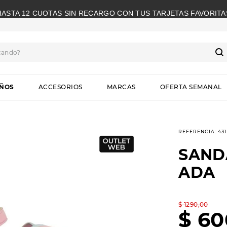
HASTA 12 CUOTAS SIN RECARGO CON TUS TARJETAS FAVORITA
cando?
S
IÑOS
ACCESORIOS
MARCAS
OFERTA SEMANAL
REFERENCIA
:
431
SAND
ADA
$
1290
,
00
$
60