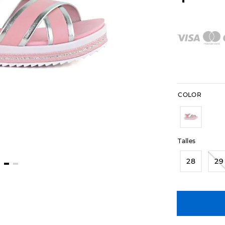
COLOR
Talles
28
29