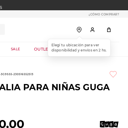
S
¿CÓMO COMPRAR?
OUTLET WEB
SALE
-3G9S55-230516552513
ALIA PARA NIÑAS GUGA
0
,
00