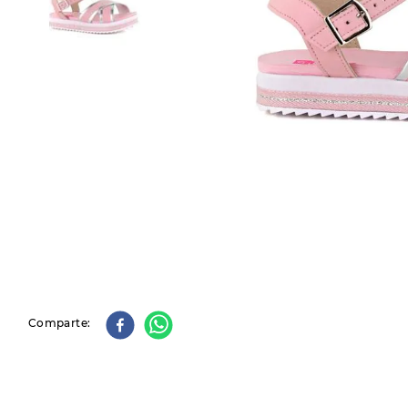
9
.
slip-ins
10
.
botas dama
Comparte