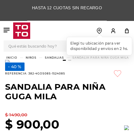
HASTA 12 CUOTAS SIN RECARGO
Qué estás buscando hoy?
Elegí tu ubicación para ver
disponibilidad y envíos en 2 hs.
TÉRMINOS MÁS
NIÑOS
SANDALIAS
SANDALIA PARA NIÑA GUGA MILA
BUSCADOS
40 %
1
.
botas
REFERENCIA
:
382-4GOS08S-152408S
2
.
skechers
SANDALIA PARA NIÑA
3
.
skechers slip-ins
GUGA MILA
4
.
championes
5
.
botas mujer
$
1490
,
00
$
900
,
00
6
.
americansport