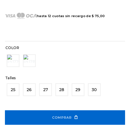
7
.
sandalias
8
.
hitec
hasta
12
cuotas sin recargo de
$
75
,
00
9
.
slip-ins
10
.
botas dama
COLOR
Talles
25
26
27
28
29
30
COMPRAR