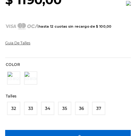
7
.
sandalias
8
.
hitec
9
.
slip-ins
hasta
12
cuotas sin recargo de
$
100
,
00
10
.
botas dama
Guia De Talles
COLOR
Talles
32
33
34
35
36
37