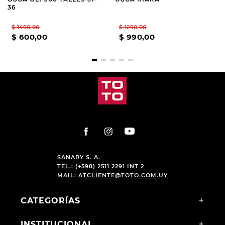
36
$
1490
,
00
$
1290
,
00
$
600
,
00
$
990
,
00
SANARY S. A.
TEL.: (+598) 2511 2291 INT 2
MAIL:
ATCLIENTE@TOTO.COM.UY
CATEGORÍAS
+
INSTITUCIONAL
+