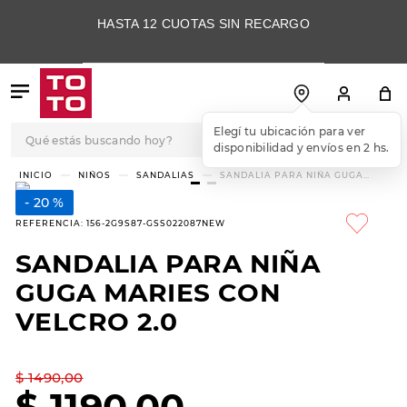
HASTA 12 CUOTAS SIN RECARGO
Qué estás buscando hoy?
Elegí tu ubicación para ver
disponibilidad y envíos en 2 hs.
TÉRMINOS MÁS
NIÑOS
SANDALIAS
SANDALIA PARA NIÑA GUGA
MARIES CON VELCRO 2.0
BUSCADOS
20 %
1
.
botas
REFERENCIA
:
156-2G9S87-GSS022087NEW
2
.
skechers
SANDALIA PARA NIÑA
3
.
skechers slip-ins
GUGA MARIES CON
4
.
championes
VELCRO 2.0
5
.
botas mujer
$
1490
,
00
6
.
americansport
$
1190
,
00