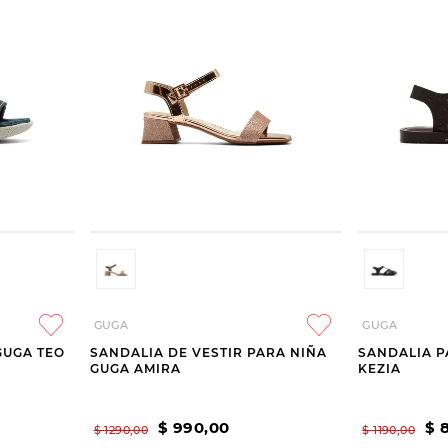
GUGA
GUGA
GUGA TEO
SANDALIA DE VESTIR PARA NIÑA
SANDALIA P
GUGA AMIRA
KEZIA
$
990
,
00
$
$
1290
,
00
$
1190
,
00