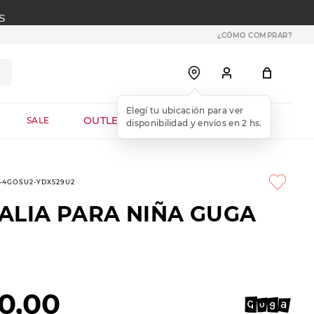
S
¿CÓMO COMPRAR?
OUTLET WEB
SALE
3-4GOSU2-YDX529U2
ALIA PARA NIÑA GUGA
0
,
00