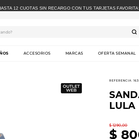
HASTA 12 CUOTAS SIN RECARGO CON TUS TARJETAS FAVORITA
cando?
S
IÑOS
ACCESORIOS
MARCAS
OFERTA SEMANAL
REFERENCIA
:
16
SAND
LULA
$
1290
,
00
$
80