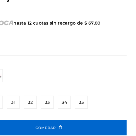
hasta
12
cuotas sin recargo de
$
67
,
00
31
32
33
34
35
COMPRAR