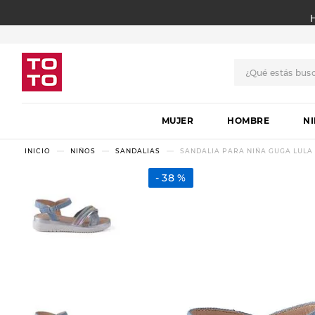
¿Qué estás bus
TÉRMINOS MÁS BUSCADO
MUJER
1
.
botas
HOMBRE
N
2
.
skechers
NIÑOS
SANDALIAS
SANDALIA PARA NIÑA GUGA LULA
3
.
skechers slip-ins
38 %
4
.
championes
5
.
botas mujer
6
.
americansport
7
.
sandalias
8
.
hitec