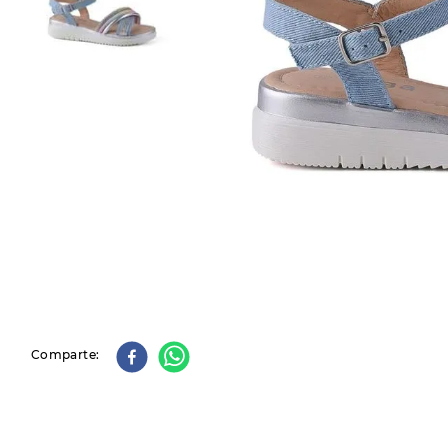
9
.
slip-ins
10
.
botas dama
Comparte