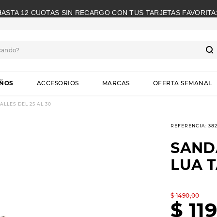
HASTA 12 CUOTAS SIN RECARGO CON TUS TARJETAS FAVORITA
cando?
S
IÑOS
ACCESORIOS
MARCAS
OFERTA SEMANAL
LLES DEL 25 AL 30
REFERENCIA
:
382
SAND
LUA T
$
1490
,
00
$
11