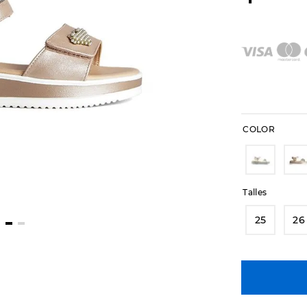
COLOR
Talles
25
26