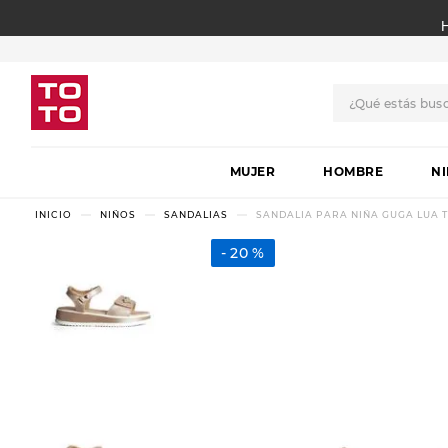
¿Qué estás bus
TÉRMINOS MÁS BUSCADO
MUJER
1
.
botas
HOMBRE
N
2
.
skechers
NIÑOS
SANDALIAS
SANDALIA PARA NIÑA GUGA LUA TA
3
.
skechers slip-ins
20 %
4
.
championes
5
.
botas mujer
6
.
americansport
7
.
sandalias
8
.
hitec