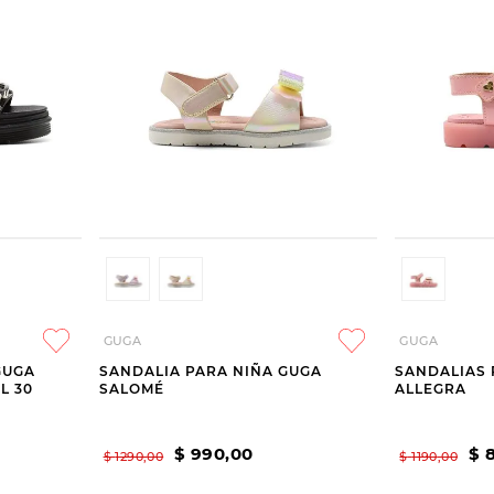
GUGA
GUGA
GUGA
SANDALIA PARA NIÑA GUGA
SANDALIAS 
L 30
SALOMÉ
ALLEGRA
$
990
,
00
$
$
1290
,
00
$
1190
,
00