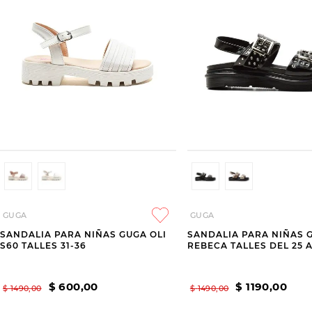
GUGA
GUGA
SANDALIA PARA NIÑAS GUGA OLI
SANDALIA PARA NIÑAS 
S60 TALLES 31-36
REBECA TALLES DEL 25 A
$
600
,
00
$
1190
,
00
$
1490
,
00
$
1490
,
00