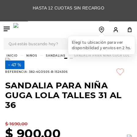
HASTA 12 CUOTAS SIN RECARGO
Qué estás buscando hoy?
Elegí tu ubicación para ver
disponibilidad y envíos en 2 hs.
TÉRMINOS MÁS
NIÑOS
SANDALIAS
SANDALIA PARA NIÑA GUGA LOLA
TALLES 31 AL 36
BUSCADOS
47 %
1
.
botas
REFERENCIA
:
382-4GOS0S-B-152430S
2
.
skechers
SANDALIA PARA NIÑA
3
.
skechers slip-ins
GUGA LOLA TALLES 31 AL
4
.
championes
36
5
.
botas mujer
$
1690
,
00
6
.
americansport
$
900
,
00
7
.
hitec