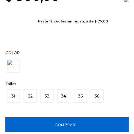
8
.
sandalias
9
.
slip-ins
hasta
12
cuotas sin recargo de
$
75
,
00
10
.
botas dama
COLOR
Talles
31
32
33
34
35
36
COMPRAR