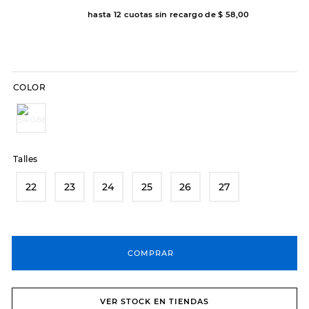
hasta
12
cuotas sin recargo de
$
58
,
00
8
.
hitec
9
.
slip-ins
10
.
botas dama
COLOR
Talles
22
23
24
25
26
27
COMPRAR
VER STOCK EN TIENDAS