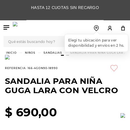
HASTA 12 CUOTAS SIN RECARGO
Qué estás buscando hoy?
TÉRMINOS MÁS
NIÑOS
SANDALIAS
SANDALIA PARA NIÑA GUGA LARA
CON VELCRO
BUSCADOS
1
.
botas
REFERENCIA
:
166-4GON90-18990
2
.
skechers
SANDALIA PARA NIÑA
3
.
skechers slip-ins
GUGA LARA CON VELCRO
4
.
championes
5
.
botas mujer
$
690
,
00
6
.
americansport
7
.
sandalias