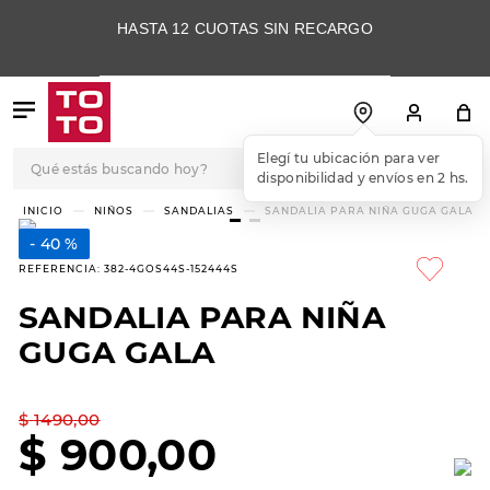
HASTA 12 CUOTAS SIN RECARGO
Qué estás buscando hoy?
Elegí tu ubicación para ver
disponibilidad y envíos en 2 hs.
TÉRMINOS MÁS
NIÑOS
SANDALIAS
SANDALIA PARA NIÑA GUGA GALA
BUSCADOS
40 %
1
.
botas
REFERENCIA
:
382-4GOS44S-152444S
2
.
skechers
SANDALIA PARA NIÑA
3
.
skechers slip-ins
GUGA GALA
4
.
championes
5
.
botas mujer
$
1490
,
00
$
900
,
00
6
.
americansport