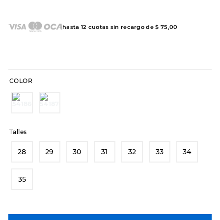
7
.
sandalias
8
.
hitec
hasta
12
cuotas sin recargo de
$
75
,
00
9
.
slip-ins
10
.
botas dama
COLOR
Talles
28
29
30
31
32
33
34
35