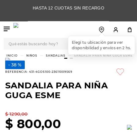
HASTA 12 CUOTAS SIN RECARGO
Qué estás buscando hoy?
Elegí tu ubicación para ver
disponibilidad y envíos en 2 hs.
TÉRMINOS MÁS
NIÑOS
SANDALIAS
SANDALIA PARA NIÑA GUGA ESME
BUSCADOS
38 %
1
.
botas
REFERENCIA
:
431-4GOS100-23611009569
2
.
skechers
SANDALIA PARA NIÑA
3
.
skechers slip-ins
GUGA ESME
4
.
championes
5
.
botas mujer
$
1290
,
00
$
800
,
00
6
.
americansport
7
.
sandalias