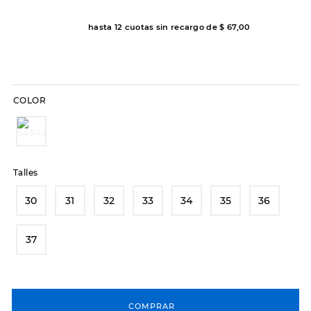
8
.
hitec
hasta
12
cuotas sin recargo de
$
67
,
00
9
.
slip-ins
10
.
botas dama
COLOR
Talles
30
31
32
33
34
35
36
37
COMPRAR