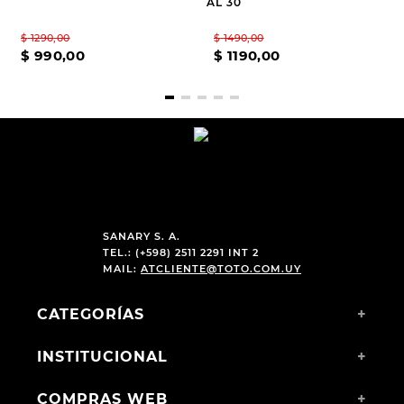
AL 30
$
1290
,
00
$
1490
,
00
$
990
,
00
$
1190
,
00
SANARY S. A.
TEL.: (+598) 2511 2291 INT 2
MAIL:
ATCLIENTE@TOTO.COM.UY
CATEGORÍAS
+
INSTITUCIONAL
+
COMPRAS WEB
+