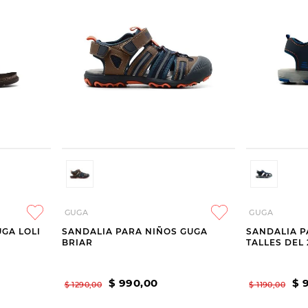
GUGA
GUGA
GA LOLI
SANDALIA PARA NIÑOS GUGA
SANDALIA P
BRIAR
TALLES DEL 
$
990
,
00
$
$
1290
,
00
$
1190
,
00