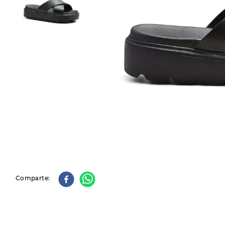
9
.
slip-ins
10
.
botas dama
Comparte