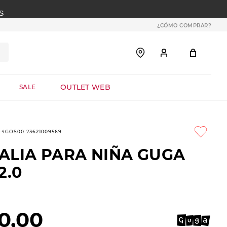
S
¿CÓMO COMPRAR?
OUTLET WEB
SALE
1-4GOS00-23621009569
ALIA PARA NIÑA GUGA
2.0
0
,
00