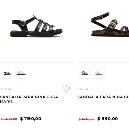
GUGA
GUGA
SANDALIA PARA NIÑA GUGA
SANDALIA PARA NIÑA GU
MARIN
$
1190
,
00
$
990
,
00
$
1490
,
00
$
1490
,
00