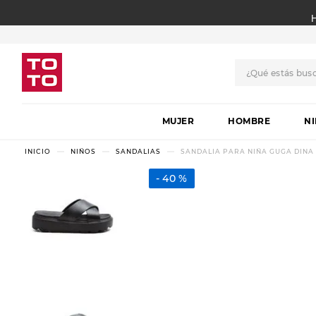
¿Qué estás bus
TÉRMINOS MÁS BUSCADO
MUJER
1
.
botas
HOMBRE
N
2
.
skechers
NIÑOS
SANDALIAS
SANDALIA PARA NIÑA GUGA DINA 
3
.
skechers slip-ins
40 %
4
.
championes
5
.
botas mujer
6
.
americansport
7
.
sandalias
8
.
hitec