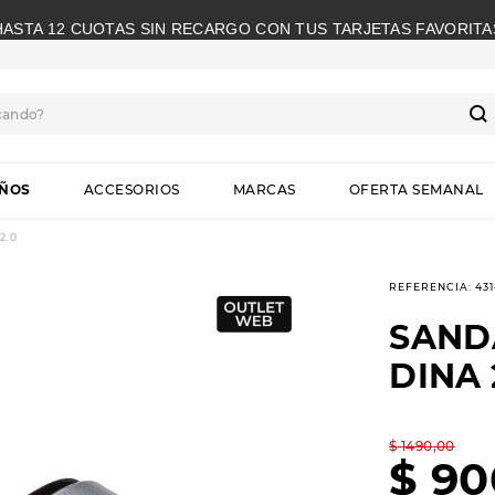
HASTA 12 CUOTAS SIN RECARGO CON TUS TARJETAS FAVORITA
cando?
S
IÑOS
ACCESORIOS
MARCAS
OFERTA SEMANAL
2.0
REFERENCIA
:
43
SAND
DINA 
$
1490
,
00
$
90