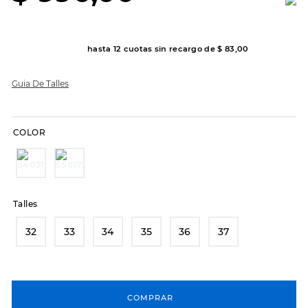
8
.
sandalias
9
.
slip-ins
hasta
12
cuotas sin recargo de
$
83
,
00
10
.
botas dama
Guia De Talles
COLOR
Talles
32
33
34
35
36
37
COMPRAR