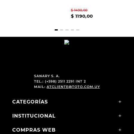
$
990
,
00
$
1490
,
00
$
790
,
00
$
1190
,
00
SANARY S. A.
TEL.: (+598) 2511 2291 INT 2
MAIL:
ATCLIENTE@TOTO.COM.UY
CATEGORÍAS
+
INSTITUCIONAL
+
COMPRAS WEB
+