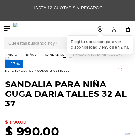
HASTA 12 CUOTAS SIN RECARGO
Qué estás buscando hoy?
Elegí tu ubicación para ver
disponibilidad y envíos en 2 hs.
TÉRMINOS MÁS
NIÑOS
SANDALIAS
SANDALIA PARA NIÑA GUGA
DARIA TALLES 32 AL 37
BUSCADOS
17 %
1
.
botas
REFERENCIA
:
156-4GOS09-B-GSTTSS09
2
.
skechers
SANDALIA PARA NIÑA
3
.
skechers slip-ins
GUGA DARIA TALLES 32 AL
4
.
championes
37
5
.
botas mujer
$
1190
,
00
6
.
americansport
$
990
,
00
7
.
hitec