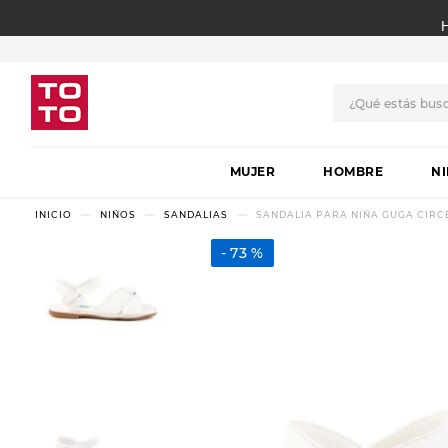
¿Qué estás bus
TÉRMINOS MÁS BUSCADO
MUJER
1
.
botas
HOMBRE
N
2
.
skechers
NIÑOS
SANDALIAS
SANDALIA PARA NIÑA GUGA CIRCE
3
.
skechers slip-ins
73 %
4
.
championes
5
.
botas mujer
6
.
americansport
7
.
sandalias
8
.
hitec