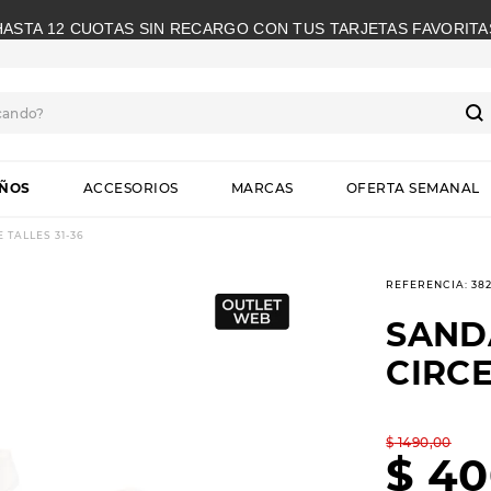
HASTA 12 CUOTAS SIN RECARGO CON TUS TARJETAS FAVORITA
cando?
S
IÑOS
ACCESORIOS
MARCAS
OFERTA SEMANAL
 TALLES 31-36
REFERENCIA
:
38
SAND
CIRCE
$
1490
,
00
$
40