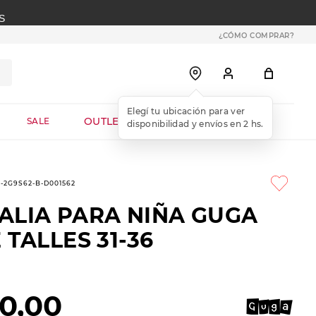
S
¿CÓMO COMPRAR?
OUTLET WEB
SALE
2-2G9S62-B-D001562
ALIA PARA NIÑA GUGA
 TALLES 31-36
0
,
00