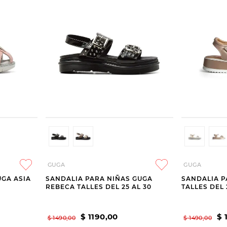
GUGA
GUGA
UGA ASIA
SANDALIA PARA NIÑAS GUGA
SANDALIA P
REBECA TALLES DEL 25 AL 30
TALLES DEL 
$
1190
,
00
$
$
1490
,
00
$
1490
,
00