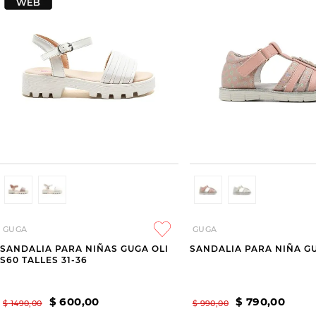
GUGA
GUGA
SANDALIA PARA NIÑAS GUGA OLI
SANDALIA PARA NIÑA G
S60 TALLES 31-36
$
600
,
00
$
790
,
00
$
1490
,
00
$
990
,
00