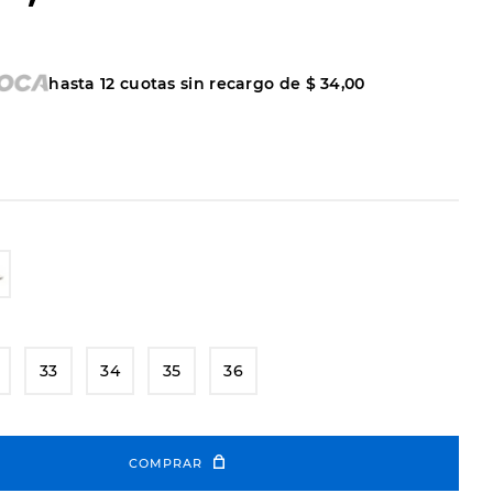
hasta
12
cuotas sin recargo de
$
34
,
00
33
34
35
36
COMPRAR