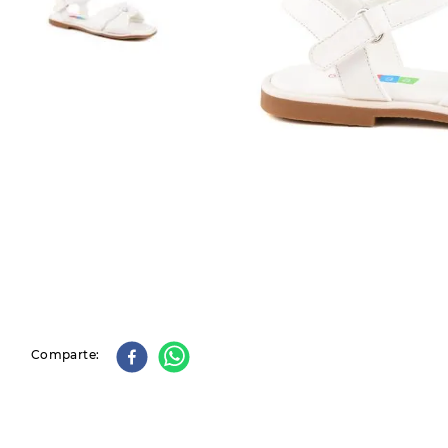
9
.
slip-ins
10
.
botas dama
Comparte