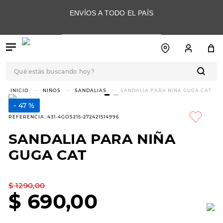
ENVÍOS A TODO EL PAÍS
Qué estás buscando hoy?
TÉRMINOS MÁS
NIÑOS
SANDALIAS
SANDALIA PARA NIÑA GUGA CAT
BUSCADOS
47 %
1
.
botas
REFERENCIA
:
431-4GOS215-272421514996
2
.
skechers
SANDALIA PARA NIÑA
3
.
skechers slip-ins
GUGA CAT
4
.
championes
5
.
botas mujer
$
1290
,
00
$
690
,
00
6
.
americansport
7
.
sandalias