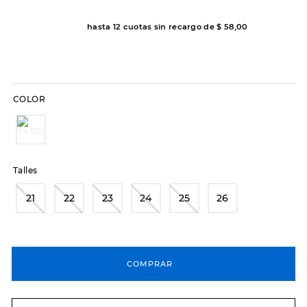
8
.
hitec
hasta
12
cuotas sin recargo de
$
58
,
00
9
.
slip-ins
10
.
botas dama
COLOR
Talles
21
22
23
24
25
26
COMPRAR