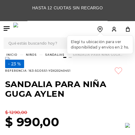
HASTA 12 CUOTAS SIN RECARGO
Qué estás buscando hoy?
TÉRMINOS MÁS
NIÑOS
SANDALIAS
SANDALIA PARA NIÑA GUGA
AYLEN
BUSCADOS
23 %
1
.
botas
REFERENCIA
:
163-5GOSS1-YDX202404S1
2
.
skechers
SANDALIA PARA NIÑA
3
.
skechers slip-ins
GUGA AYLEN
4
.
championes
5
.
botas mujer
$
1290
,
00
$
990
,
00
6
.
americansport
7
.
sandalias