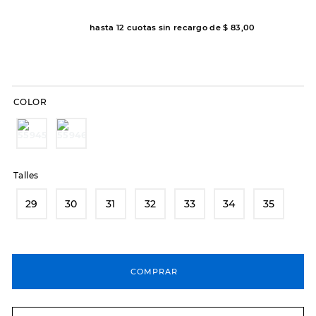
8
.
hitec
hasta
12
cuotas sin recargo de
$
83
,
00
9
.
slip-ins
10
.
botas dama
COLOR
Talles
29
30
31
32
33
34
35
COMPRAR