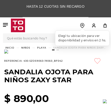
HASTA 12 CUOTAS SIN RECARGO
Qué estás buscando hoy?
Elegí tu ubicación para ver
disponibilidad y envíos en 2 hs.
TÉRMINOS MÁS
NIÑOS
PLAYA
SANDALIA OJOTA PARA NIÑOS ZAXY
STAR
BUSCADOS
1
.
botas
REFERENCIA
:
430-5ZOS9060-19060_BF042
2
.
skechers
SANDALIA OJOTA PARA
3
.
skechers slip-ins
NIÑOS ZAXY STAR
4
.
championes
5
.
botas mujer
$
890
,
00
6
.
americansport