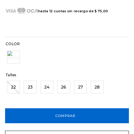
7
.
sandalias
8
.
hitec
hasta
12
cuotas sin recargo de
$
75
,
00
9
.
slip-ins
10
.
botas dama
COLOR
Talles
22
23
24
26
27
28
COMPRAR