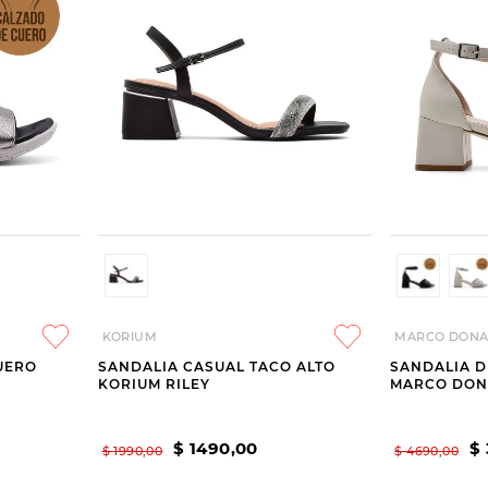
KORIUM
MARCO DONA
UERO
SANDALIA CASUAL TACO ALTO
SANDALIA D
KORIUM RILEY
MARCO DONA
$
1490
,
00
$
$
1990
,
00
$
4690
,
00