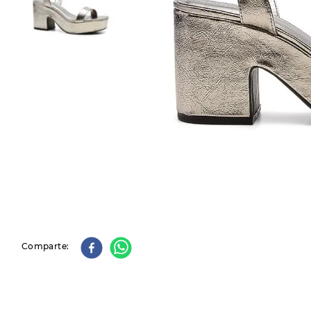
9
.
slip-ins
10
.
botas dama
Comparte