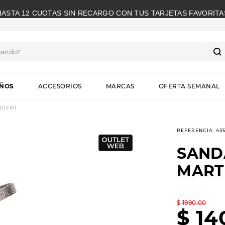
HASTA 12 CUOTAS SIN RECARGO CON TUS TARJETAS FAVORITA
cando?
S
IÑOS
ACCESORIOS
MARCAS
OFERTA SEMANAL
 NOEMÍ
REFERENCIA
:
43
SANDA
MART
$
1990
,
00
$
14