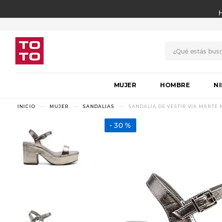
¿Qué estás bus
TÉRMINOS MÁS BUSCADO
MUJER
1
.
botas
HOMBRE
N
2
.
skechers
MUJER
SANDALIAS
SANDALIA DE VESTIR VIA MARTE
3
.
skechers slip-ins
30 %
4
.
championes
5
.
botas mujer
6
.
americansport
7
.
sandalias
8
.
hitec