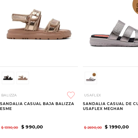
BALIZZA
USAFLEX
SANDALIA CASUAL BAJA BALIZZA
SANDALIA CASUAL DE C
ESME
USAFLEX MEGHAN
$
990
,
00
$
1990
,
00
$
1390
,
00
$
2690
,
00