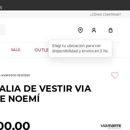
S
¿CÓMO COMPRAR?
OUTLET WEB
SALE
5-4VMOS10-16101001
LIA DE VESTIR VIA
E NOEMÍ
00
,
00