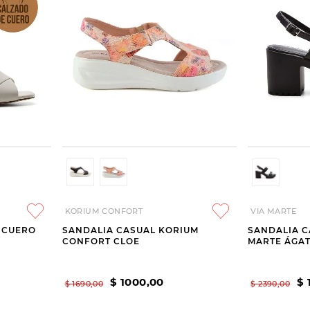
KORIUM CONFORT
VIA MARTE
E CUERO
SANDALIA CASUAL KORIUM
SANDALIA C
CONFORT CLOE
MARTE ÁGA
$
1000
,
00
$
$
1690
,
00
$
2390
,
00