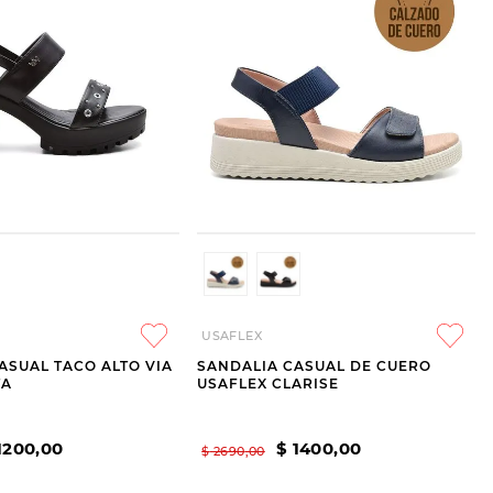
USAFLEX
ASUAL TACO ALTO VIA
SANDALIA CASUAL DE CUERO
TA
USAFLEX CLARISE
1200
,
00
$
1400
,
00
$
2690
,
00