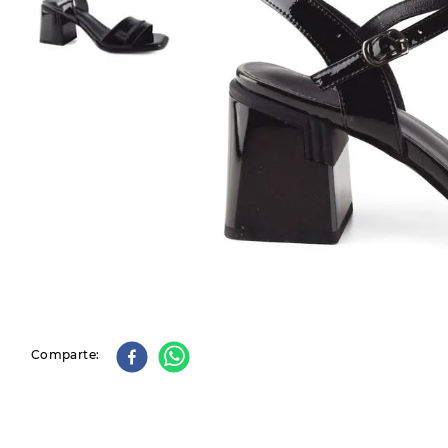
9
.
slip-ins
10
.
botas dama
Comparte