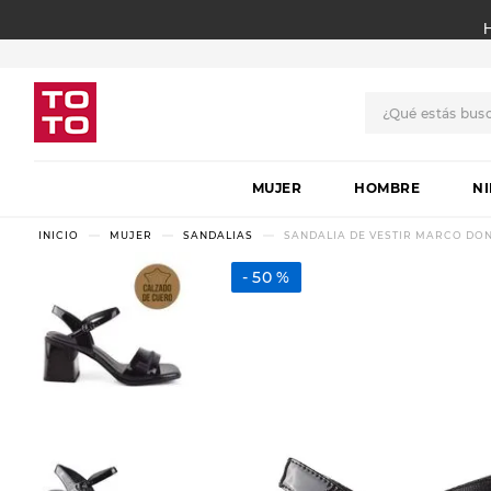
¿Qué estás bus
TÉRMINOS MÁS BUSCADO
MUJER
1
.
botas
HOMBRE
N
2
.
skechers
MUJER
SANDALIAS
SANDALIA DE VESTIR MARCO DON
3
.
skechers slip-ins
50 %
4
.
championes
5
.
botas mujer
6
.
americansport
7
.
sandalias
8
.
hitec