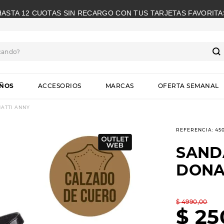
HASTA 12 CUOTAS SIN RECARGO CON TUS TARJETAS FAVORITA
cando?
S
IÑOS
ACCESORIOS
MARCAS
OFERTA SEMANAL
ATTI ANNY
REFERENCIA
:
45
SAND
DONA
$
4990
,
00
$
25