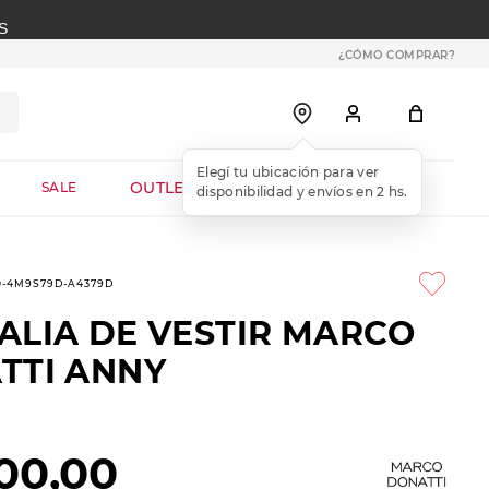
S
¿CÓMO COMPRAR?
OUTLET WEB
SALE
0-4M9S79D-A4379D
ALIA DE VESTIR MARCO
TTI ANNY
00
,
00