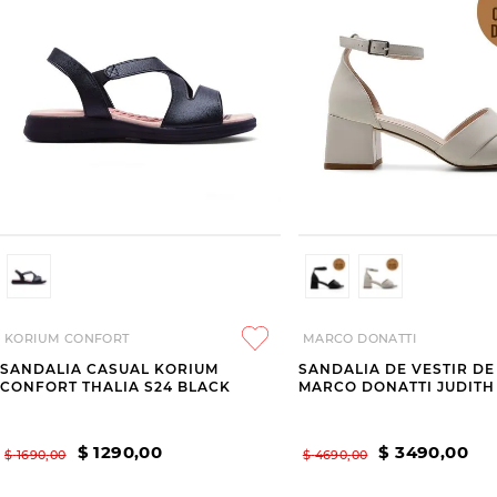
KORIUM CONFORT
MARCO DONATTI
SANDALIA CASUAL KORIUM
SANDALIA DE VESTIR D
CONFORT THALIA S24 BLACK
MARCO DONATTI JUDITH
$
1290
,
00
$
3490
,
00
$
1690
,
00
$
4690
,
00