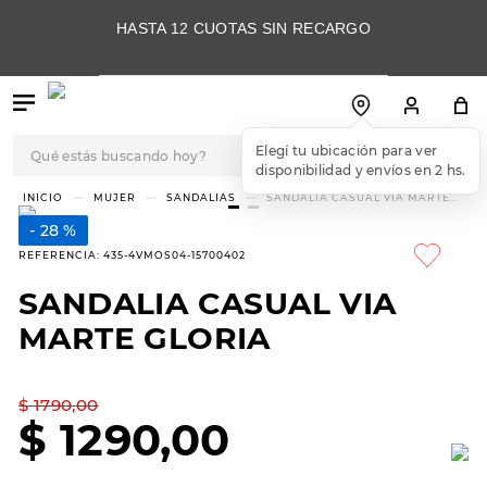
HASTA 12 CUOTAS SIN RECARGO
Qué estás buscando hoy?
TÉRMINOS MÁS
MUJER
SANDALIAS
SANDALIA CASUAL VIA MARTE
GLORIA
BUSCADOS
28 %
1
.
botas
REFERENCIA
:
435-4VMOS04-15700402
2
.
skechers
SANDALIA CASUAL VIA
3
.
skechers slip-ins
MARTE GLORIA
4
.
championes
5
.
botas mujer
$
1790
,
00
$
1290
,
00
6
.
americansport
7
.
sandalias