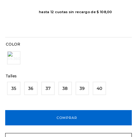
8
.
hitec
hasta
12
cuotas sin recargo de
$
108
,
00
9
.
slip-ins
10
.
botas dama
COLOR
Talles
35
36
37
38
39
40
COMPRAR