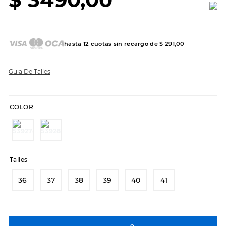
7
.
hitec
8
.
sandalias
9
.
slip-ins
hasta
12
cuotas sin recargo de
$
291
,
00
10
.
botas dama
Guia De Talles
COLOR
Talles
36
37
38
39
40
41