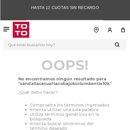
HASTA 12 CUOTAS SIN RECARGO
Qué estás buscando hoy?
TÉRMINOS MÁS
OOPS!
BUSCADOS
1
.
botas
No encontramos ningún resultado para
2
.
skechers
"
sandaliacasualtacobajokoriumkentia10k
"
3
.
skechers slip-ins
¿Qué debo hacer?
4
.
championes
Comprueba los términos ingresados
Intenta utilizar una sola palabra
5
.
botas mujer
Utiliza términos genéricos en la
búsqueda
6
.
americansport
Intenta buscar sinónimos del
término deseado