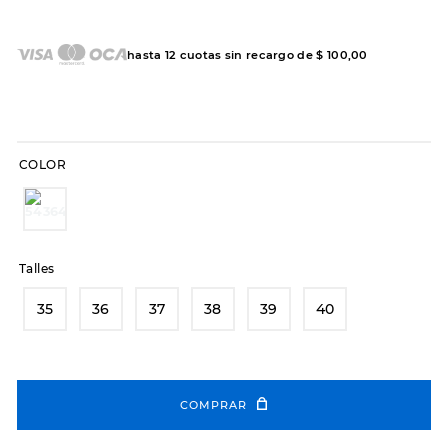
7
.
hitec
8
.
sandalias
hasta
12
cuotas sin recargo de
$
100
,
00
9
.
slip-ins
10
.
botas dama
COLOR
Talles
35
36
37
38
39
40
COMPRAR