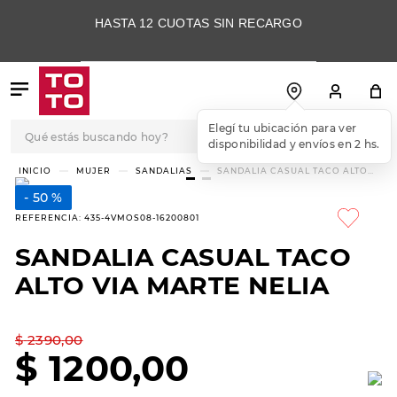
HASTA 12 CUOTAS SIN RECARGO
Qué estás buscando hoy?
Elegí tu ubicación para ver
disponibilidad y envíos en 2 hs.
TÉRMINOS MÁS
MUJER
SANDALIAS
SANDALIA CASUAL TACO ALTO
VIA MARTE NELIA
BUSCADOS
50 %
1
.
botas
REFERENCIA
:
435-4VMOS08-16200801
2
.
skechers
SANDALIA CASUAL TACO
3
.
skechers slip-ins
ALTO VIA MARTE NELIA
4
.
championes
5
.
botas mujer
$
2390
,
00
$
1200
,
00
6
.
americansport