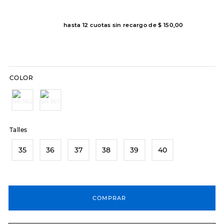
7
.
sandalias
8
.
hitec
hasta
12
cuotas sin recargo de
$
150
,
00
9
.
slip-ins
10
.
botas dama
COLOR
Talles
35
36
37
38
39
40
COMPRAR