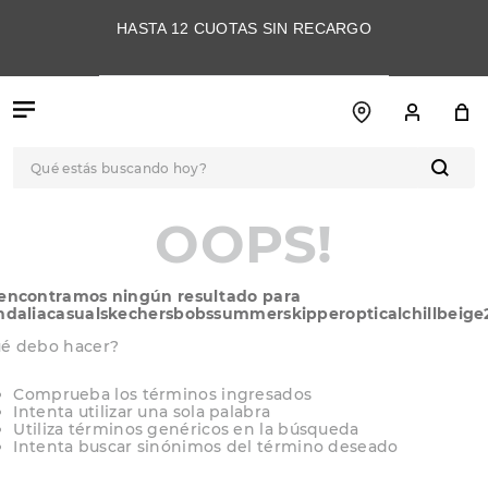
HASTA 12 CUOTAS SIN RECARGO
Qué estás buscando hoy?
TÉRMINOS MÁS
OOPS!
BUSCADOS
1
.
botas
encontramos ningún resultado para
2
.
skechers
ndaliacasualskechersbobssummerskipperopticalchillbeige
3
.
skechers slip-ins
é debo hacer?
4
.
championes
Comprueba los términos ingresados
Intenta utilizar una sola palabra
5
.
botas mujer
Utiliza términos genéricos en la búsqueda
Intenta buscar sinónimos del término deseado
6
.
americansport
7
.
hitec