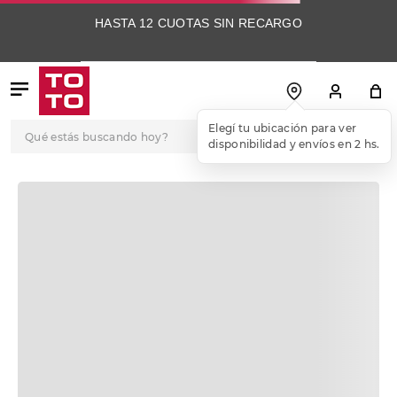
HASTA 12 CUOTAS SIN RECARGO
Qué estás buscando hoy?
TÉRMINOS MÁS
OOPS!
BUSCADOS
1
.
botas
No encontramos ningún resultado para
2
.
skechers
"
sandaliacasualmarcodonattitara3d
"
3
.
skechers slip-ins
¿Qué debo hacer?
4
.
championes
Comprueba los términos ingresados
Intenta utilizar una sola palabra
5
.
botas mujer
Utiliza términos genéricos en la
búsqueda
6
.
americansport
Intenta buscar sinónimos del
término deseado