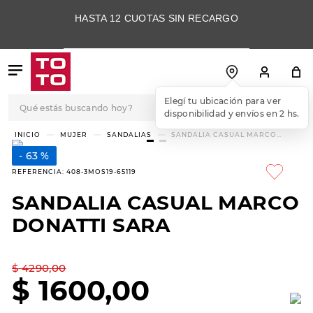
HASTA 12 CUOTAS SIN RECARGO
Qué estás buscando hoy?
Elegí tu ubicación para ver
disponibilidad y envíos en 2 hs.
TÉRMINOS MÁS
MUJER
SANDALIAS
SANDALIA CASUAL MARCO
DONATTI SARA
BUSCADOS
63 %
1
.
botas
REFERENCIA
:
408-3MOS19-65119
2
.
skechers
SANDALIA CASUAL MARCO
3
.
skechers slip-ins
DONATTI SARA
4
.
championes
5
.
botas mujer
$
4290
,
00
$
1600
,
00
6
.
americansport