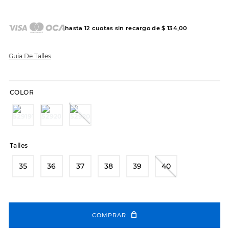
7
.
sandalias
8
.
hitec
hasta
12
cuotas sin recargo de
$
134
,
00
9
.
slip-ins
10
.
botas dama
Guia De Talles
COLOR
Talles
35
36
37
38
39
40
COMPRAR