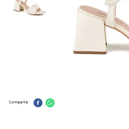
9
.
slip-ins
10
.
botas dama
Comparte