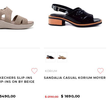
KORIUM
KECHERS SLIP-INS
SANDALIA CASUAL KORIUM MOYER
LIP-INS ON BY BEIGE
3490
,
00
$
1690
,
00
$
2190
,
00