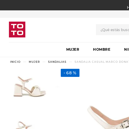
¿Qué estás bus
TÉRMINOS MÁS BUSCADO
MUJER
1
.
botas
HOMBRE
N
2
.
skechers
MUJER
SANDALIAS
SANDALIA CASUAL MARCO DONAT
3
.
skechers slip-ins
68 %
4
.
championes
5
.
botas mujer
6
.
americansport
7
.
sandalias
8
.
hitec