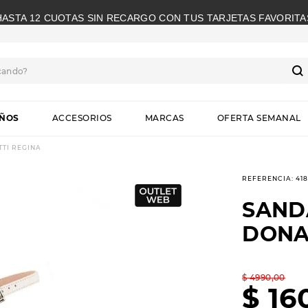
HASTA 12 CUOTAS SIN RECARGO CON TUS TARJETAS FAVORITA
cando?
S
IÑOS
ACCESORIOS
MARCAS
OFERTA SEMANAL
TI REGINA
REFERENCIA
:
41
SAND
DONA
$
4990
,
00
$
16