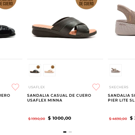
USAFLEX
SKECHERS
UERO
SANDALIA CASUAL DE CUERO
SANDALIA S
USAFLEX MINNA
PIER LITE S
$
1000
,
00
$
$
1990
,
00
$
4690
,
00