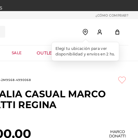
S
¿CÓMO COMPRAR?
OUTLET WEB
SALE
8-2M9S68-4990068
ALIA CASUAL MARCO
TTI REGINA
00
,
00