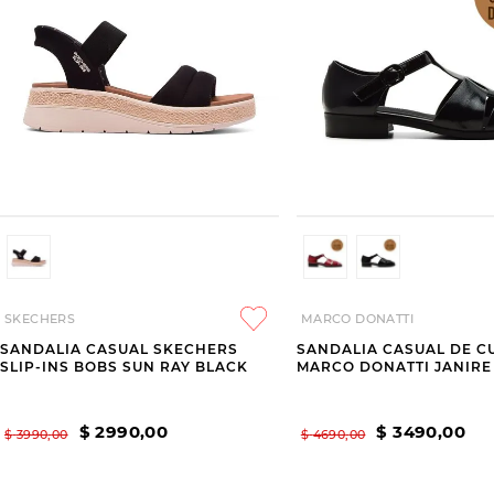
SKECHERS
MARCO DONATTI
SANDALIA CASUAL SKECHERS
SANDALIA CASUAL DE C
SLIP-INS BOBS SUN RAY BLACK
MARCO DONATTI JANIRE
$
2990
,
00
$
3490
,
00
$
3990
,
00
$
4690
,
00