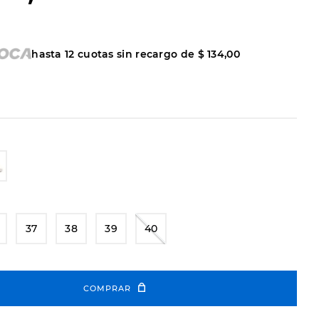
hasta
12
cuotas sin recargo de
$
134
,
00
37
38
39
40
COMPRAR