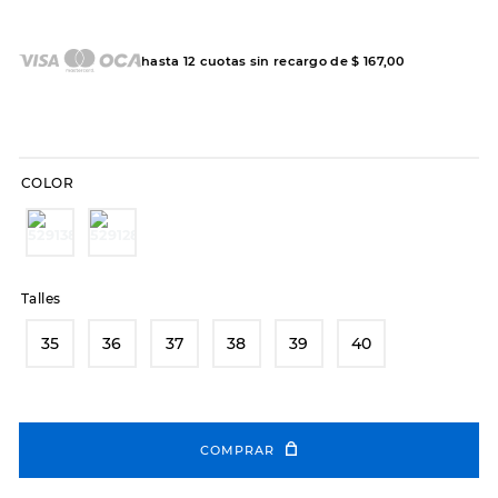
7
.
sandalias
8
.
hitec
hasta
12
cuotas sin recargo de
$
167
,
00
9
.
slip-ins
10
.
botas dama
COLOR
Talles
35
36
37
38
39
40
COMPRAR