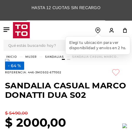
HASTA 12 CUOTAS SIN RECARGO
Qué estás buscando hoy?
Elegí tu ubicación para ver
disponibilidad y envíos en 2 hs.
TÉRMINOS MÁS
MUJER
SANDALIAS
SANDALIA CASUAL MARCO
DONATTI DUA S02
BUSCADOS
64 %
1
.
botas
REFERENCIA
:
446-3MOS02-677002
2
.
skechers
SANDALIA CASUAL MARCO
3
.
skechers slip-ins
DONATTI DUA S02
4
.
championes
5
.
botas mujer
$
5490
,
00
$
2000
,
00
6
.
americansport